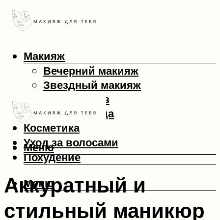
Макияж
Вечерний макияж
Звездный макияж
Макияж глаз
Макияж лица
Косметика
Уход за волосами
Меню
Похудение
Аккуратный и
Меню
стильный маникюр