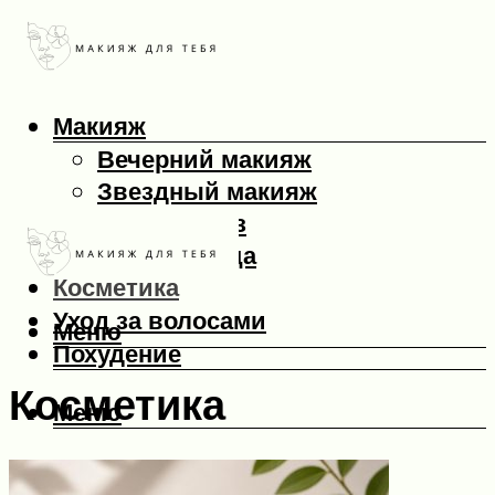
Макияж
Вечерний макияж
Звездный макияж
Макияж глаз
Макияж лица
Косметика
Уход за волосами
Меню
Похудение
Косметика
Меню