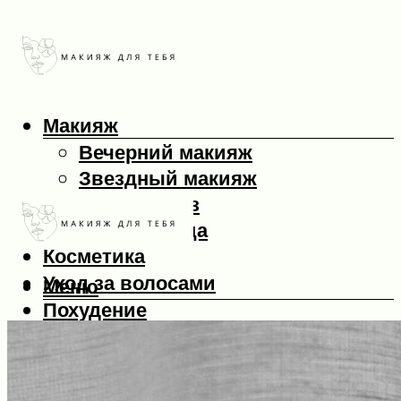
Макияж
Вечерний макияж
Звездный макияж
Макияж глаз
Макияж лица
Косметика
Уход за волосами
Меню
Похудение
Меню