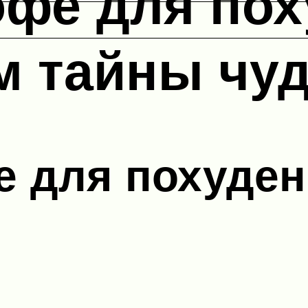
фе для пох
 тайны чуд
 для похуден