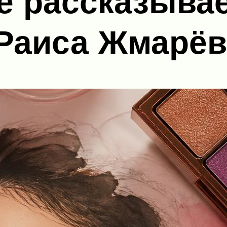
е рассказывае
 Раиса Жмарёв