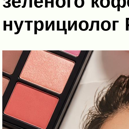
зелёного коф
нутрициолог