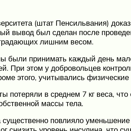
ерситета (штат Пенсильвания) доказ
ный вывод был сделан после проведе
страдающих лишним весом.
ы были принимать каждый день мале
ней. При этом у добровольцев контро
оме этого, учитывались физические 
 потеряли в среднем 7 кг веса, что 
собственной массы тела.
а существенно повлияло уменьшение
ог снизить уровень инсулина, что с