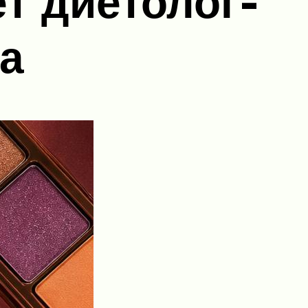
т диетолог-
а