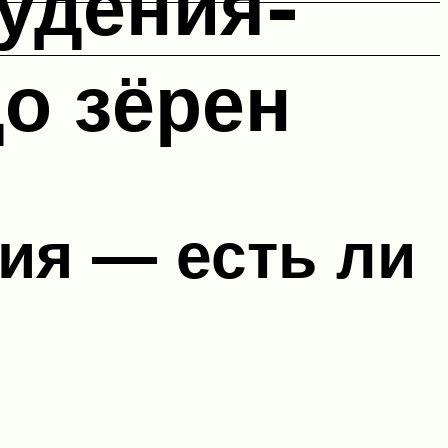
удения-
о зёрен
ия — есть ли