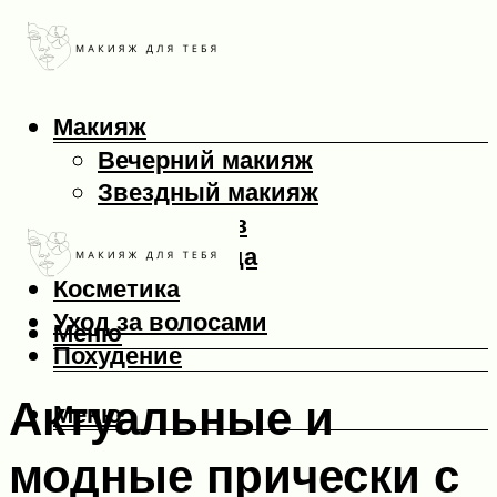
Макияж
Вечерний макияж
Звездный макияж
Макияж глаз
Макияж лица
Косметика
Уход за волосами
Меню
Похудение
Актуальные и
Меню
модные прически с