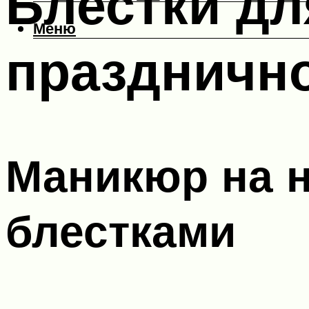
Блестки дл
Меню
празднично
Маникюр на 
блестками