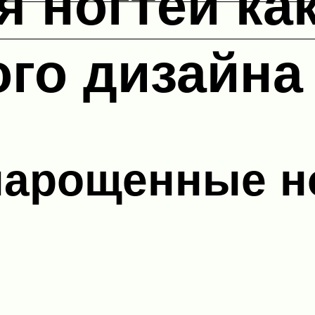
я ногтей ка
го дизайна
нарощенные но