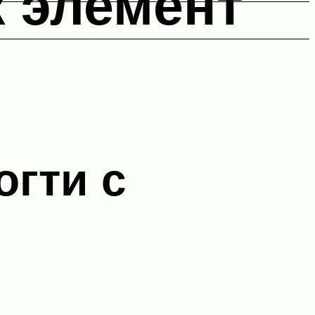
к элемент
гти с