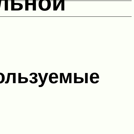
льной
пользуемые