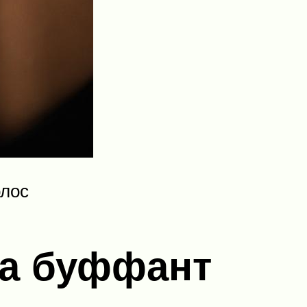
олос
ма буффант