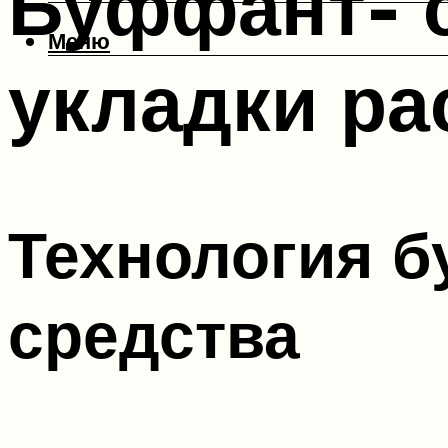
Буффант- 
Меню
укладки ра
Технология 
средства