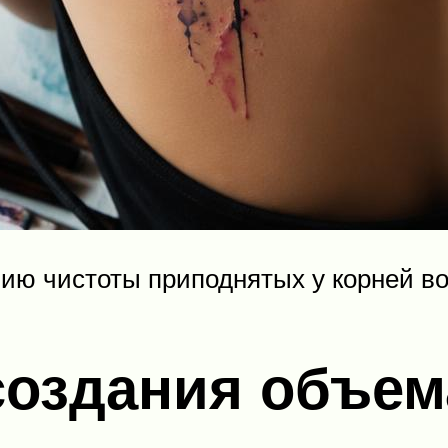
ию чистоты приподнятых у корней в
создания объе