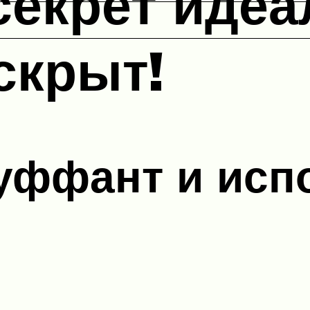
секрет идеа
скрыт!
буффант и ис