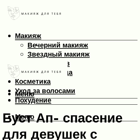
Макияж
Вечерний макияж
Звездный макияж
Макияж глаз
Макияж лица
Косметика
Уход за волосами
Меню
Похудение
Буст Ап- спасение
Меню
для девушек с