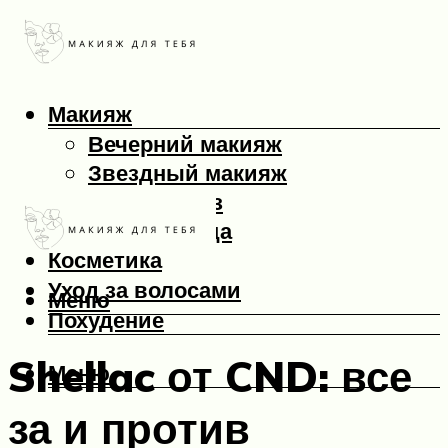
Макияж
Вечерний макияж
Звездный макияж
Макияж глаз
Макияж лица
Косметика
Уход за волосами
Меню
Похудение
Shellac от CND: все
Меню
за и против