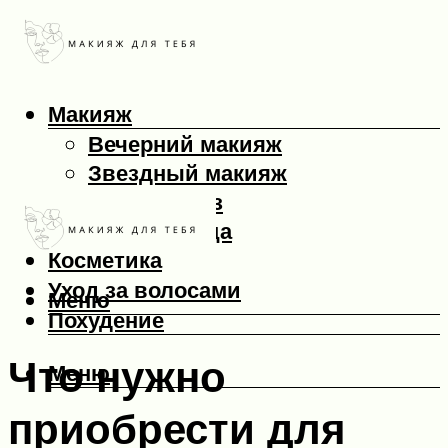
Макияж
Вечерний макияж
Звездный макияж
Макияж глаз
Макияж лица
Косметика
Уход за волосами
Меню
Похудение
Что нужно
Меню
приобрести для