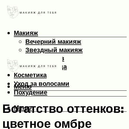
Макияж
Вечерний макияж
Звездный макияж
Макияж глаз
Макияж лица
Косметика
Уход за волосами
Меню
Похудение
Богатство оттенков:
Меню
цветное омбре