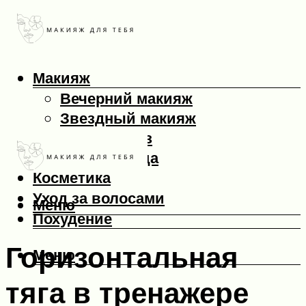
Макияж
Вечерний макияж
Звездный макияж
Макияж глаз
Макияж лица
Косметика
Уход за волосами
Меню
Похудение
Горизонтальная
Меню
тяга в тренажере