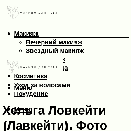
Макияж
Вечерний макияж
Звездный макияж
Макияж глаз
Макияж лица
Косметика
Уход за волосами
Меню
Похудение
Хельга Ловкейти
Меню
(Лавкейти). Фото