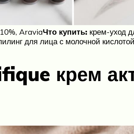
 10%, Aravia
Что купить:
крем-уход дл
пилинг для лица с молочной кислото
fique крем ак