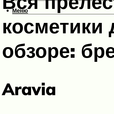
Вся прелес
Меню
косметики 
обзоре: бр
Aravia