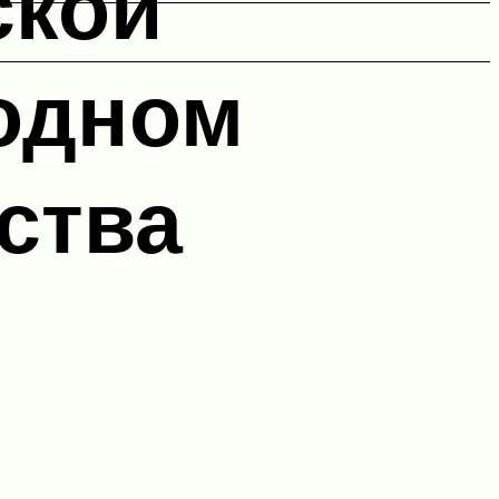
ской
 одном
ства