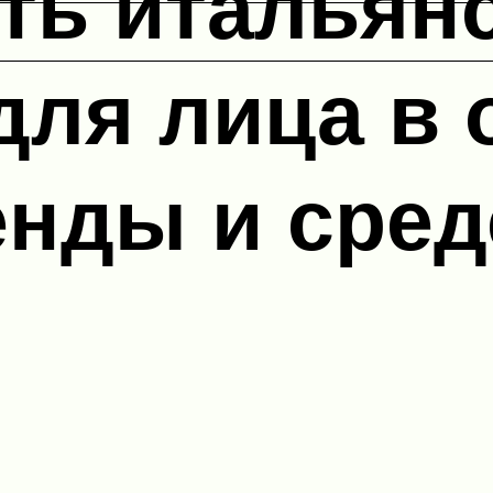
ть итальян
для лица в
енды и сред