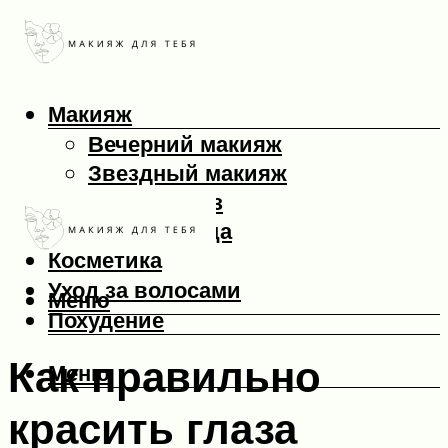
Макияж
Вечерний макияж
Звездный макияж
Макияж глаз
Макияж лица
Косметика
Уход за волосами
Меню
Похудение
Как правильно
Меню
красить глаза