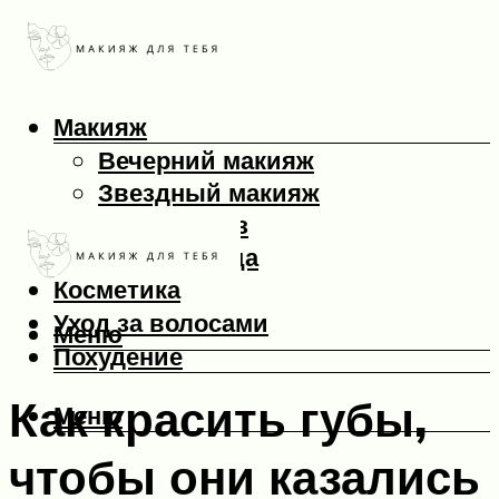
Макияж
Вечерний макияж
Звездный макияж
Макияж глаз
Макияж лица
Косметика
Уход за волосами
Меню
Похудение
Как красить губы,
Меню
чтобы они казались