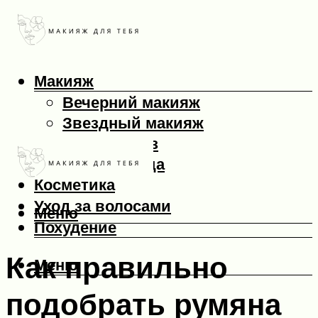
Макияж
Вечерний макияж
Звездный макияж
Макияж глаз
Макияж лица
Косметика
Уход за волосами
Меню
Похудение
Как правильно
Меню
подобрать румяна