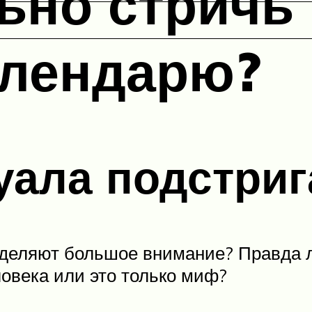
ьно стричь 
алендарю?
уала подстриг
уделяют большое внимание? Правда л
ловека или это только миф?