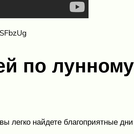
OSFbzUg
ей по лунном
вы легко найдете благоприятные дни 