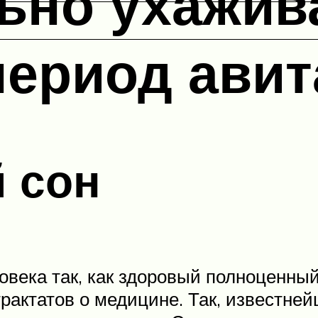
ьно ухажив
период ави
 сон
овека так, как здоровый полноценный
рактатов о медицине. Так, известней