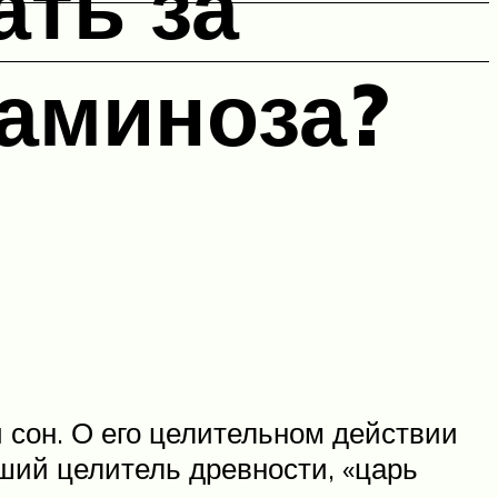
ать за
таминоза?
 сон. О его целительном действии
ший целитель древности, «царь