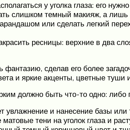
сполагаться у уголка глаза: его нужн
лать слишком темный макияж, а лишь 
арандашом или сделать легкий перех
красить ресницы: верхние в два сло
ь фантазию, сделав его более зага
ета и яркие акценты, цветные туши 
рким должно быть что-то одно: либо г
ет увлажнение и нанесение базы или 
матовые тени на уголок глаза и раст
енный темный коричневый цвет и тща