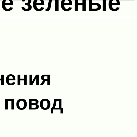
е зеленые
нения
 повод