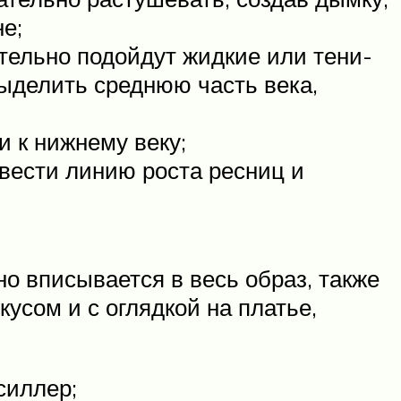
е;
ательно подойдут жидкие или тени-
ыделить среднюю часть века,
и к нижнему веку;
двести линию роста ресниц и
о вписывается в весь образ, также
усом и с оглядкой на платье,
силлер;