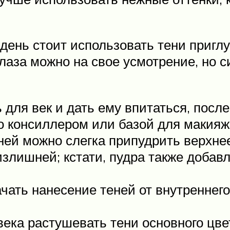
 день стоит использовать тени пригл
лаза можно на свое усмотрение, но с
ля век и дать ему впитаться, после 
ко консиллером или базой для макияж
ей можно слегка припудрить верхнее
излишней; кстати, пудра также доба
ать нанесение теней от внутреннего 
ека растушевать тени основного цве