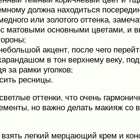
темному должна находиться посередин
едного или золотого оттенка, замеч
 с матовыми основными цветами, и в
тороны;
ебольшой акцент, после чего перейт
карандашом в тон верхнему веку, по
я за рамки уголков;
сить ресницы.
ветлые оттенки, что очень гармоничн
менты, но важно делать макияж со вк
 взять легкий мерцающий крем и кон