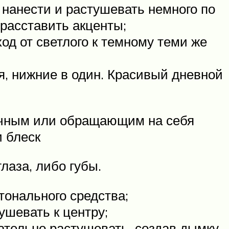
о нанести и растушевать немного по
расставить акценты;
од от светлого к темному теми же
я, нижние в один. Красивый дневной
дочным или обращающим на себя
и блеск
лаза, либо губы.
тонального средства;
ушевать к центру;
тельно растушевать, создав дымку,