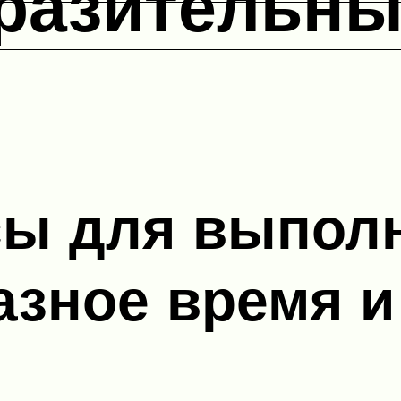
разительны
сы для выпол
азное время и