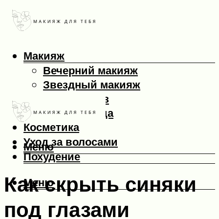
Макияж
Вечерний макияж
Звездный макияж
Макияж глаз
Макияж лица
Косметика
Уход за волосами
Меню
Похудение
Как скрыть синяки
Меню
под глазами