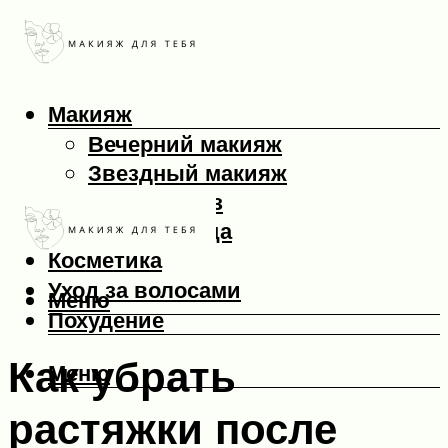
Макияж
Вечерний макияж
Звездный макияж
Макияж глаз
Макияж лица
Косметика
Уход за волосами
Меню
Похудение
Как убрать
Меню
растяжки после