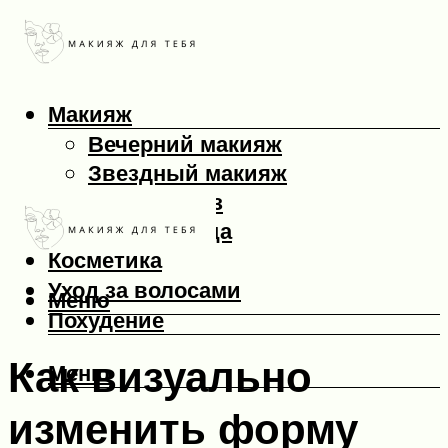
Макияж
Вечерний макияж
Звездный макияж
Макияж глаз
Макияж лица
Косметика
Уход за волосами
Меню
Похудение
Как визуально
Меню
изменить форму