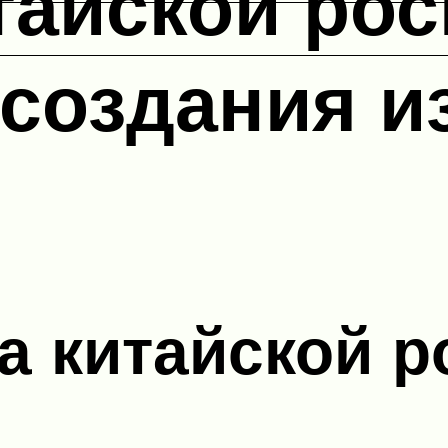
айской рос
 создания 
 китайской р