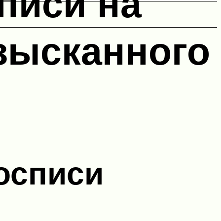
писи на
изысканного
осписи