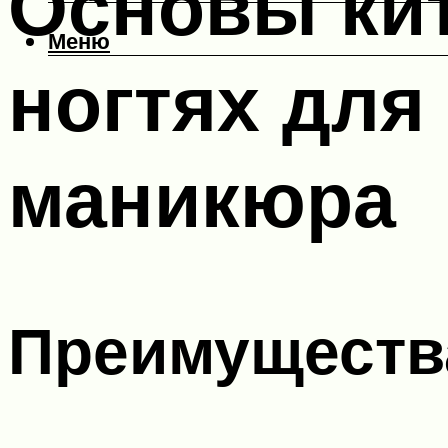
Основы кит
Меню
ногтях для
маникюра
Преимущества