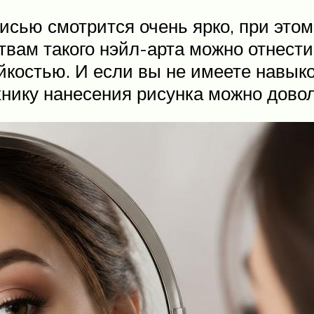
исью смотрится очень ярко, при этом
вам такого нэйл-арта можно отнести т
йкостью. И если вы не имеете навыко
хнику нанесения рисунка можно дово