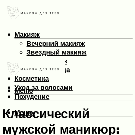
Макияж
Вечерний макияж
Звездный макияж
Макияж глаз
Макияж лица
Косметика
Уход за волосами
Меню
Похудение
Классический
Меню
мужской маникюр: