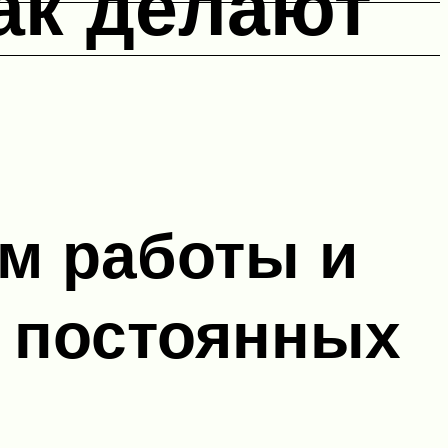
ак делают
ом работы и
ь постоянных