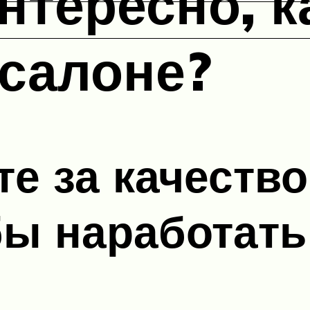
нтересно, к
салоне?
те за качеств
бы наработат