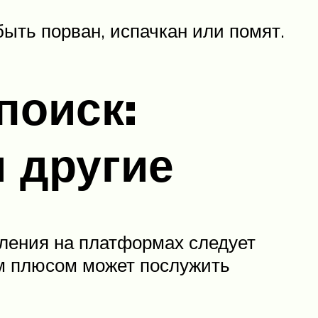
быть порван, испачкан или помят.
поиск:
 другие
вления на платформах следует
м плюсом может послужить