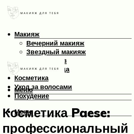
Макияж
Вечерний макияж
Звездный макияж
Макияж глаз
Макияж лица
Косметика
Уход за волосами
Меню
Похудение
Косметика Paese:
Меню
профессиональный