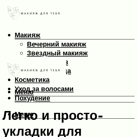
Макияж
Вечерний макияж
Звездный макияж
Макияж глаз
Макияж лица
Косметика
Уход за волосами
Меню
Похудение
Легко и просто-
Меню
укладки для