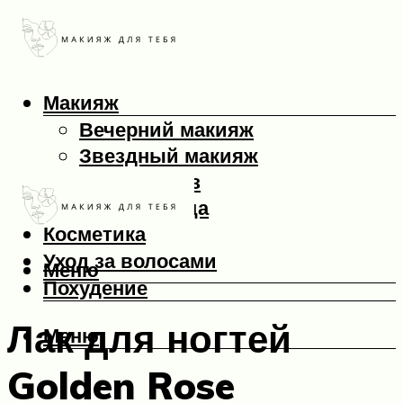
Макияж
Вечерний макияж
Звездный макияж
Макияж глаз
Макияж лица
Косметика
Уход за волосами
Меню
Похудение
Лак для ногтей
Меню
Golden Rose