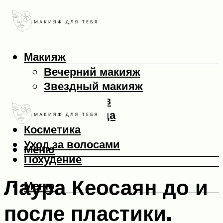
Макияж
Вечерний макияж
Звездный макияж
Макияж глаз
Макияж лица
Косметика
Уход за волосами
Меню
Похудение
Лаура Кеосаян до и
Меню
после пластики.