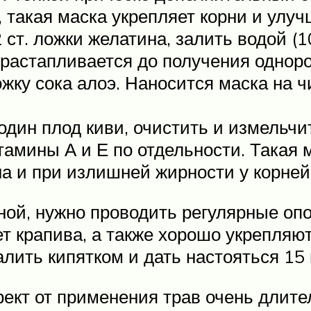
, такая маска укрепляет корни и улуч
 ст. ложки желатина, залить водой (
 растапливается до получения однор
жку сока алоэ. Наносится маска на ч
один плод киви, очистить и измельчи
тамины А и Е по отдельности. Такая 
а и при излишней жирности у корней
ной, нужно проводить регулярные оп
т крапива, а также хорошо укрепляют
алить кипятком и дать настояться 15
кт от применения трав очень длите