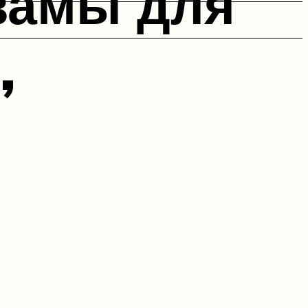
замы для
,