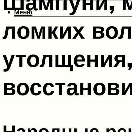
Шампуни, м
Меню
ломких вол
утолщения,
восстанов
Народные ре