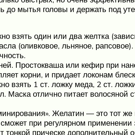
ть до мытья головы и держать под ут
о взять один или два желтка (завис
асла (оливковое, льняное, рапсовое)
чность.
ей. Простокваша или кефир при нан
яет корни, и придает локонам блеск
о взять 1 ст. ложку меда, 2 ст. ложк
л. Маска отлично питает волосяной 
инирования». Желатин — это тот же 
, сможет при регулярном применении
т тонкой прическе дополнительный 