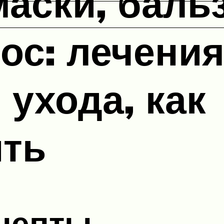
аски, баль
ос: лечения
 ухода, как
ить
цепты