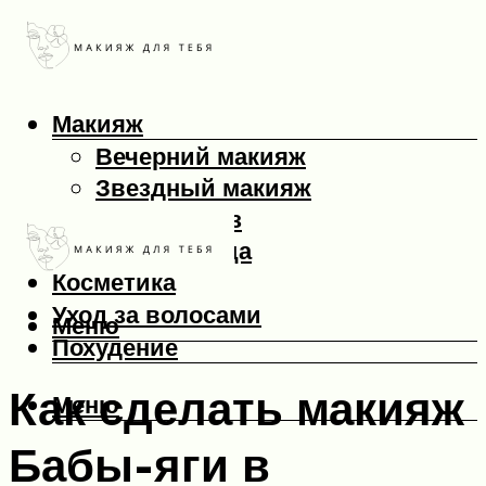
Макияж
Вечерний макияж
Звездный макияж
Макияж глаз
Макияж лица
Косметика
Уход за волосами
Меню
Похудение
Как сделать макияж
Меню
Бабы-яги в