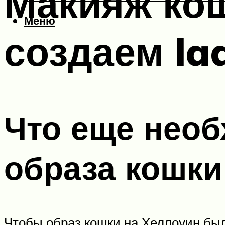
Макияж кош
Меню
создаем la
Что еще необ
образа кошки
Чтобы образ кошки на Хеллоуин был