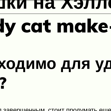
ки на Хэлл
dy cat make
ходимо для у
?
 завершенным, стоит продумать еще