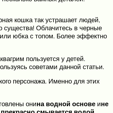
рная кошка так устрашает людей,
о существа! Облачитесь в черные
 или юбка с топом. Более эффектно
квагрим пользуется у детей.
ользуясь советами данной статьи.
кого персонажа. Именно для этих
отовлены они
на водной основе
и
не
м
прекрасно смывается водой