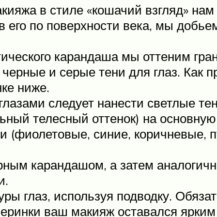
акияжа в стиле «кошачий взгляд» нам
 его по поверхности века, мы добье
ического карандаша мы оттеним гран
черные и серые тени для глаз. Как 
нке ниже.
глазами следует нанести светлые те
ный телесный оттенок) на основную 
и (фиолетовые, синие, коричневые, 
ерным карандашом, а затем аналогич
и.
уры глаз, используя подводку. Обяза
черинки ваш макияж оставался ярким