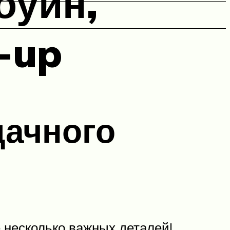
оуин,
-up
дачного
 несколько важных деталей!