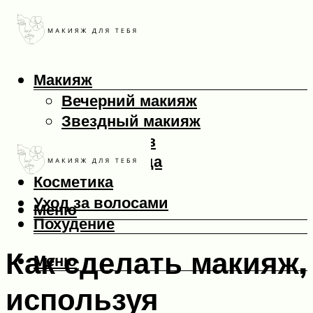
Макияж
Вечерний макияж
Звездный макияж
Макияж глаз
Макияж лица
Косметика
Уход за волосами
Меню
Похудение
Как сделать макияж,
Меню
используя