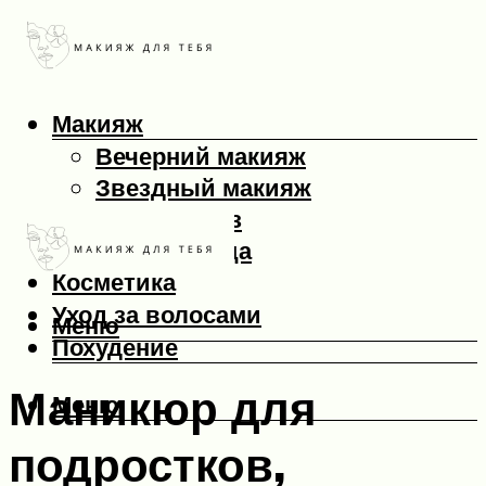
Макияж
Вечерний макияж
Звездный макияж
Макияж глаз
Макияж лица
Косметика
Уход за волосами
Меню
Похудение
Маникюр для
Меню
подростков,