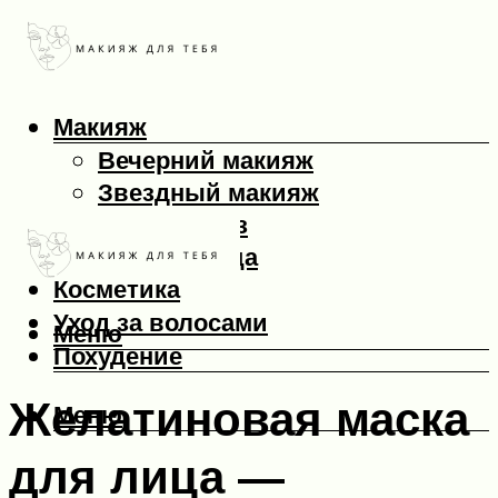
Макияж
Вечерний макияж
Звездный макияж
Макияж глаз
Макияж лица
Косметика
Уход за волосами
Меню
Похудение
Желатиновая маска
Меню
для лица —