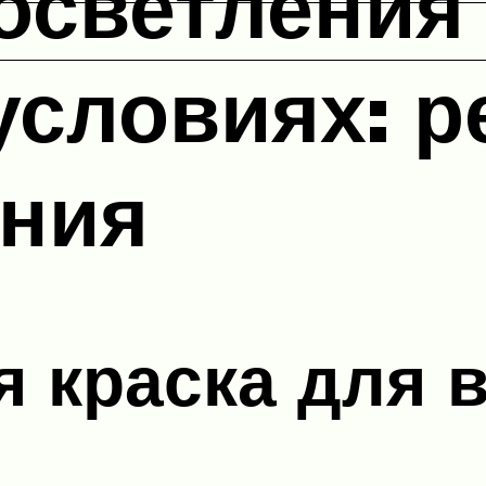
осветления
условиях: р
ения
 краска для 