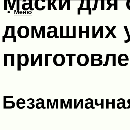
Маски для 
Меню
домашних 
приготовл
Безаммиачная