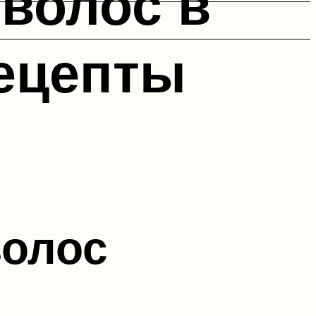
 волос в
ецепты
волос