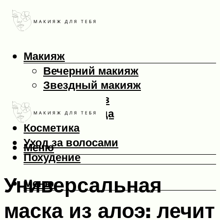
Макияж
Вечерний макияж
Звездный макияж
Макияж глаз
Макияж лица
Косметика
Уход за волосами
Меню
Похудение
Универсальная
Меню
маска из алоэ: лечит