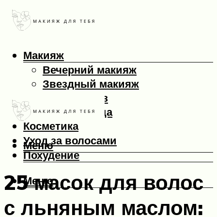
Макияж
Вечерний макияж
Звездный макияж
Макияж глаз
Макияж лица
Косметика
Уход за волосами
Меню
Похудение
25 масок для волос
Меню
с льняным маслом: