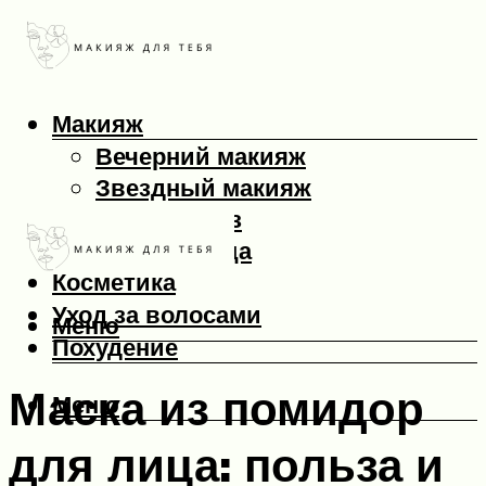
Макияж
Вечерний макияж
Звездный макияж
Макияж глаз
Макияж лица
Косметика
Уход за волосами
Меню
Похудение
Маска из помидор
Меню
для лица: польза и