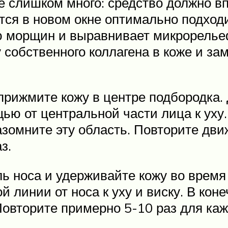
 не слишком много: средство должно 
ся в новом окне оптимально подходи
ию морщин и выравнивает микрорелье
 собственного коллагена в коже и за
прижмите кожу в центре подбородка.
ью от центральной части лица к уху.
зомните эту область. Повторите дви
з.
ль носа и удерживайте кожу во врем
й линии от носа к уху и виску. В кон
овторите примерно 5-10 раз для каж