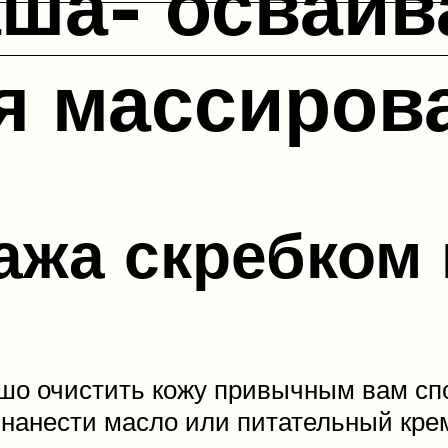
аша- осваив
я массиров
ажа скребком
шо очистить кожу привычным вам спо
 нанести масло или питательный кре