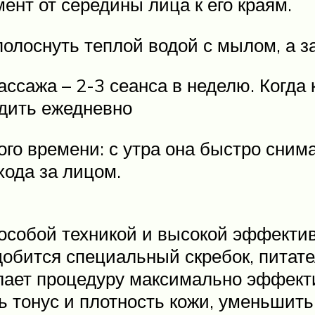
ент от середины лица к его краям.
олоснуть теплой водой с мылом, а з
сажа – 2-3 сеанса в неделю. Когда к
одить ежедневно
го времени: с утра она быстро сним
ода за лицом.
особой техникой и высокой эффектив
добится специальный скребок, питат
лает процедуру максимально эффект
ь тонус и плотность кожи, уменьшить