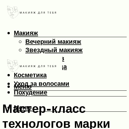
Макияж
Вечерний макияж
Звездный макияж
Макияж глаз
Макияж лица
Косметика
Уход за волосами
Меню
Похудение
Мастер-класс
Меню
технологов марки