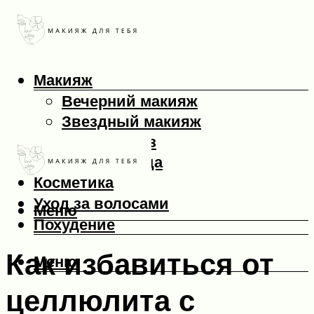
Макияж
Вечерний макияж
Звездный макияж
Макияж глаз
Макияж лица
Косметика
Уход за волосами
Меню
Похудение
Как избавиться от
Меню
целлюлита с