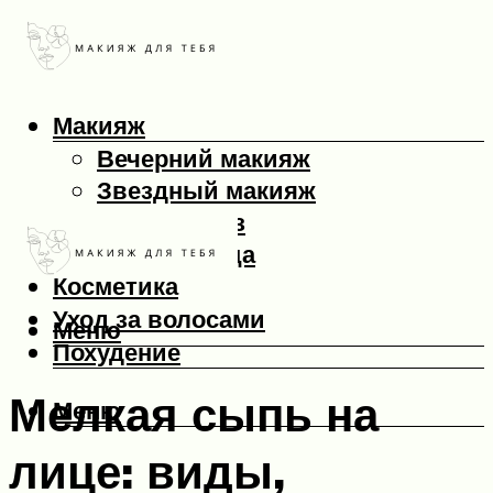
Макияж
Вечерний макияж
Звездный макияж
Макияж глаз
Макияж лица
Косметика
Уход за волосами
Меню
Похудение
Мелкая сыпь на
Меню
лице: виды,