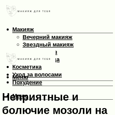
Макияж
Вечерний макияж
Звездный макияж
Макияж глаз
Макияж лица
Косметика
Уход за волосами
Меню
Похудение
Неприятные и
Меню
болючие мозоли на