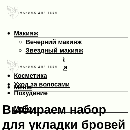
Макияж
Вечерний макияж
Звездный макияж
Макияж глаз
Макияж лица
Косметика
Уход за волосами
Меню
Похудение
Выбираем набор
Меню
для укладки бровей