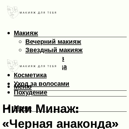
Макияж
Вечерний макияж
Звездный макияж
Макияж глаз
Макияж лица
Косметика
Уход за волосами
Меню
Похудение
Ники Минаж:
Меню
«Черная анаконда»