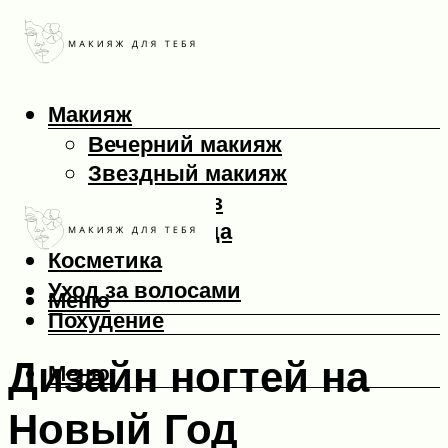
Макияж
Вечерний макияж
Звездный макияж
Макияж глаз
Макияж лица
Косметика
Уход за волосами
Меню
Похудение
Дизайн ногтей на
Меню
Новый Год