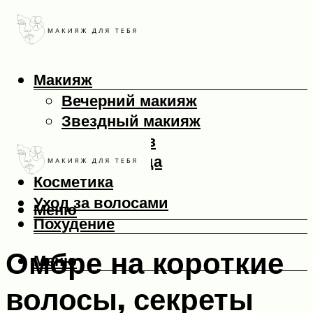
Макияж
Вечерний макияж
Звездный макияж
Макияж глаз
Макияж лица
Косметика
Уход за волосами
Меню
Похудение
Омбре на короткие
Меню
волосы, секреты