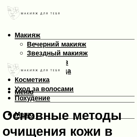
Макияж
Вечерний макияж
Звездный макияж
Макияж глаз
Макияж лица
Косметика
Уход за волосами
Меню
Похудение
Основные методы
Меню
очищения кожи в